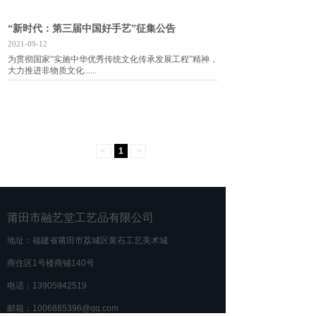
“新时代：第三届中国好手艺”征集公告
2021-09-12
为贯彻国家“实施中华优秀传统文化传承发展工程”精神，
大力推进非物质文化......
<
1
>
莆田市融艺堂工艺品有限公司
地址：福建省莆田市荔城区黄石工艺美术城
商住区1号楼商铺140号
电话：13905942519
邮箱：1006885396@qq.com